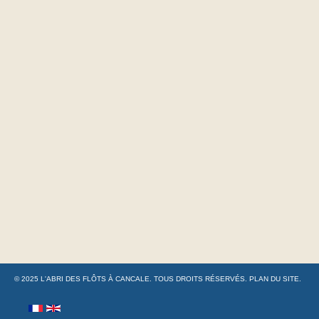
© 2025
L'ABRI DES FLÔTS À CANCALE
. TOUS DROITS RÉSERVÉS.
PLAN DU SITE
.